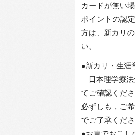
カードが無い場
ポイントの認
方は、新カリ
い。
●新カリ・生
日本理学療法
てご確認くだ
必ずしも，ご
でご了承くだ
●お車でおこし