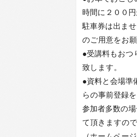
時間に２００円
駐車券は出ませ
のご用意をお
●受講料もおつ
致します。
●資料と会場準
らの事前登録を
参加者多数の場
て頂きますの
（ホームページ