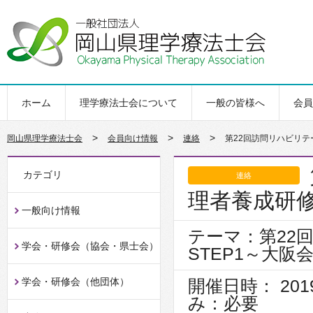
ホーム
理学療法士会について
一般の皆様へ
会員
>
>
>
岡山県理学療法士会
会員向け情報
連絡
第22回訪問リハビリテ
カテゴリ
連絡
理者養成研修
一般向け情報
テーマ：第22
学会・研修会（協会・県士会）
STEP1～大阪
学会・研修会（他団体）
開催日時： 2019
み：必要