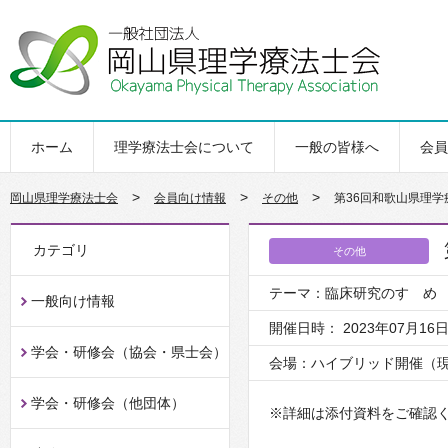
ホーム
理学療法士会について
一般の皆様へ
会員
>
>
>
岡山県理学療法士会
会員向け情報
その他
第36回和歌山県理
カテゴリ
その他
テーマ：臨床研究のすゝめ
一般向け情報
開催日時： 2023年07月16
学会・研修会（協会・県士会）
会場：ハイブリッド開催（現
学会・研修会（他団体）
※詳細は添付資料をご確認