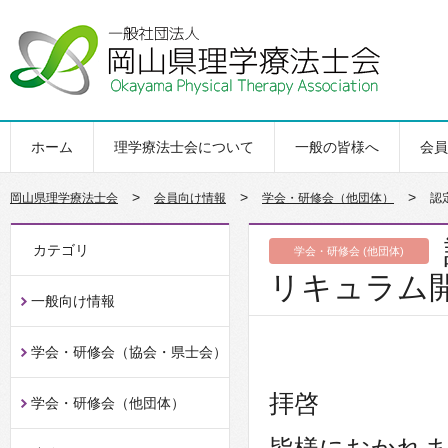
ホーム
理学療法士会について
一般の皆様へ
会員
>
>
>
岡山県理学療法士会
会員向け情報
学会・研修会（他団体）
認
カテゴリ
学会・研修会 (他団体)
リキュラム
一般向け情報
学会・研修会（協会・県士会）
拝啓
学会・研修会（他団体）