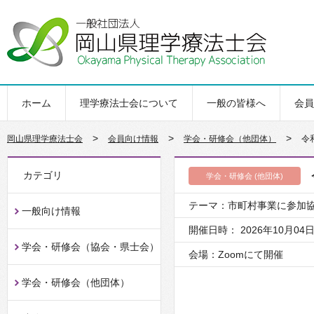
ホーム
理学療法士会について
一般の皆様へ
会員
>
>
>
岡山県理学療法士会
会員向け情報
学会・研修会（他団体）
令
カテゴリ
学会・研修会 (他団体)
テーマ：市町村事業に参加
一般向け情報
開催日時： 2026年10月04日
学会・研修会（協会・県士会）
会場：Zoomにて開催
学会・研修会（他団体）