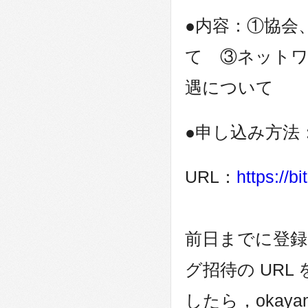
●内容：①協会
て ③ネット
遇について
●申し込み方法
URL：
https://bi
前日までに登録さ
グ招待の UR
したら，
okaya