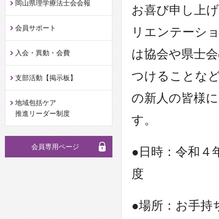
岡山県理学療法士会会報
お喜び申し上げ
会員サポート
リエンテーシ
は協会や県士会
入会・異動・会費
つけることな
支部活動【掲示板】
の新人の皆様
地域包括ケア
推進リーダー制度
す。
会員専用ページ
●日時：令和４
度
●場所：お手持