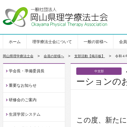
ホーム
理学療法士会について
一般の皆様へ
会員
>
>
>
岡山県理学療法士会
会員の皆様へ
支部活動【掲示板】
令和４
学会長・準備委員長
中支部
ーションの
重要なお知らせ
研修会のご案内
生涯学習システム
この度、新たに