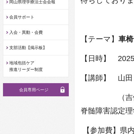
待ちしており
岡山県理学療法士会会報
会員サポート
入会・異動・会費
【テーマ】
車椅
支部活動【掲示板】
【日時】 2025
地域包括ケア
推進リーダー制度
【講師】 山田
会員専用ページ
（吉備高原
脊髄障害認定理
【参加費】県内