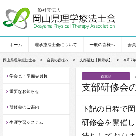
ホーム
理学療法士会について
一般の皆様へ
会員
>
>
>
岡山県理学療法士会
会員の皆様へ
支部活動【掲示板】
令和7
学会長・準備委員長
西支部
支部研修会
重要なお知らせ
研修会のご案内
下記の日程で岡
研修会を開催し
生涯学習システム